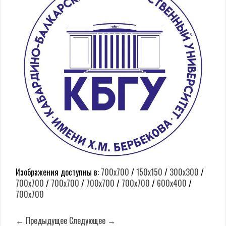
Изображения доступны в:
700x700
/
150x150
/
300x300
/
700x700
/
700x700
/
700x700
/
700x700
/
600x400
/
700x700
← Предыдущее
Следующее →