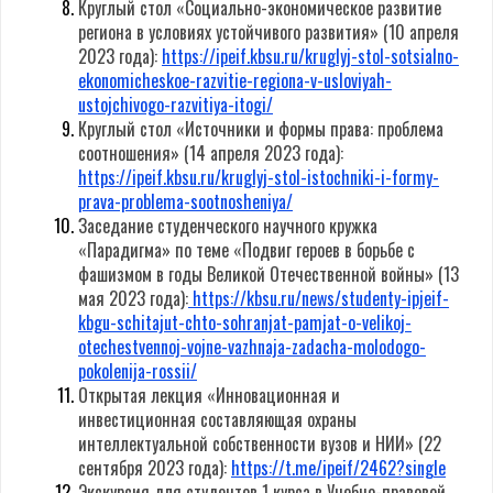
Круглый стол «Социально-экономическое развитие
региона в условиях устойчивого развития» (10 апреля
2023 года):
https://ipeif.kbsu.ru/kruglyj-stol-sotsialno-
ekonomicheskoe-razvitie-regiona-v-usloviyah-
ustojchivogo-razvitiya-itogi/
Круглый стол «Источники и формы права: проблема
соотношения» (14 апреля 2023 года):
https://ipeif.kbsu.ru/kruglyj-stol-istochniki-i-formy-
prava-problema-sootnosheniya/
Заседание студенческого научного кружка
«Парадигма» по теме «Подвиг героев в борьбе с
фашизмом в годы Великой Отечественной войны» (13
мая 2023 года):
https://kbsu.ru/news/studenty-ipjeif-
kbgu-schitajut-chto-sohranjat-pamjat-o-velikoj-
otechestvennoj-vojne-vazhnaja-zadacha-molodogo-
pokolenija-rossii/
Открытая лекция «Инновационная и
инвестиционная составляющая охраны
интеллектуальной собственности вузов и НИИ» (22
сентября 2023 года):
https://t.me/ipeif/2462?single
Экскурсия для студентов 1 курса в Учебно-правовой