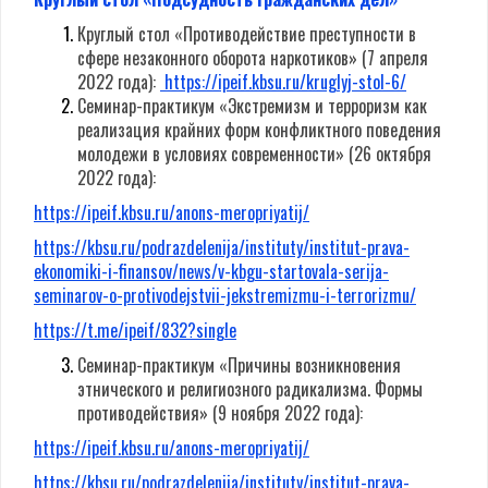
Круглый стол «Противодействие преступности в
сфере незаконного оборота наркотиков» (7 апреля
2022 года):
https://ipeif.kbsu.ru/kruglyj-stol-6/
Семинар-практикум «Экстремизм и терроризм как
реализация крайних форм конфликтного поведения
молодежи в условиях современности» (26 октября
2022 года):
https://ipeif.kbsu.ru/anons-meropriyatij/
https://kbsu.ru/podrazdelenija/instituty/institut-prava-
ekonomiki-i-finansov/news/v-kbgu-startovala-serija-
seminarov-o-protivodejstvii-jekstremizmu-i-terrorizmu/
https://t.me/ipeif/832?single
Семинар-практикум «Причины возникновения
этнического и религиозного радикализма. Формы
противодействия» (9 ноября 2022 года):
https://ipeif.kbsu.ru/anons-meropriyatij/
https://kbsu.ru/podrazdelenija/instituty/institut-prava-