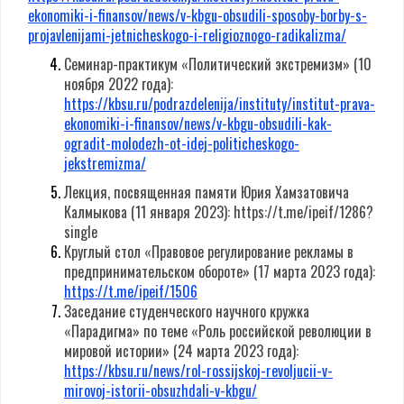
ekonomiki-i-finansov/news/v-kbgu-obsudili-sposoby-borby-s-
projavlenijami-jetnicheskogo-i-religioznogo-radikalizma/
Семинар-практикум «Политический экстремизм» (10
ноября 2022 года):
https://kbsu.ru/podrazdelenija/instituty/institut-prava-
ekonomiki-i-finansov/news/v-kbgu-obsudili-kak-
ogradit-molodezh-ot-idej-politicheskogo-
jekstremizma/
Лекция, посвященная памяти Юрия Хамзатовича
Калмыкова (11 января 2023):
https://t.me/ipeif/1286?
single
Круглый стол «Правовое регулирование рекламы в
предпринимательском обороте» (17 марта 2023 года):
https://t.me/ipeif/1506
Заседание студенческого научного кружка
«Парадигма» по теме «Роль российской революции в
мировой истории» (24 марта 2023 года):
https://kbsu.ru/news/rol-rossijskoj-revoljucii-v-
mirovoj-istorii-obsuzhdali-v-kbgu/