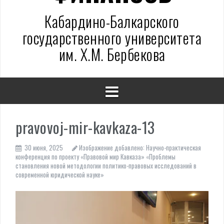
Кабардино-Балкарского
государственного университета
им. Х.М. Бербекова
pravovoj-mir-kavkaza-13
30 июня, 2025
Изображение добавлено:
Научно-практическая
конференция по проекту «Правовой мир Кавказа» «Проблемы
становления новой методологии политико-правовых исследований в
современной юридической науке»