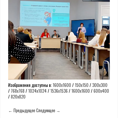
Изображения доступны в:
1600x1600
/
150x150
/
300x300
/
768x768
/
1024x1024
/
1536x1536
/
1600x1600
/
600x400
/
820x820
← Предыдущее
Следующее →