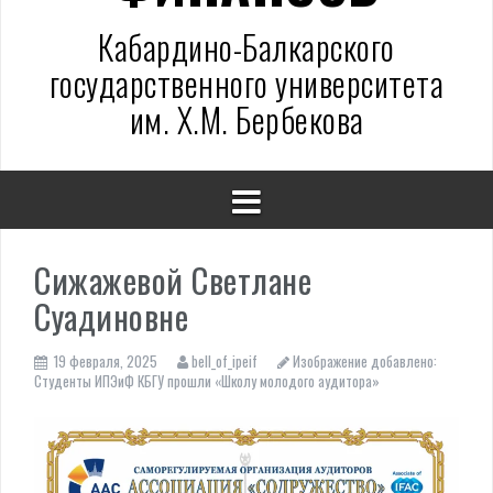
Кабардино-Балкарского
государственного университета
им. Х.М. Бербекова
Сижажевой Светлане
Суадиновне
19 февраля, 2025
bell_of_ipeif
Изображение добавлено:
Студенты ИПЭиФ КБГУ прошли «Школу молодого аудитора»