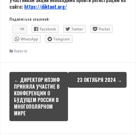
Участникам акции необходимо пройти регистрацию на
сайте:
https://diktant.org/
Поделиться ссылкой:
VK
Facebook
Twitter
Pocket
WhatsApp
Telegram
Новости
Навигация
←
ДИРЕКТОР ИПЭИФ
23 ОКТЯБРЯ 2024
→
по
ПРИНЯЛА УЧАСТИЕ В
КОНФЕРЕНЦИИ О
записям
БУДУЩЕМ РОССИИ В
МНОГОПОЛЯРНОМ
МИРЕ