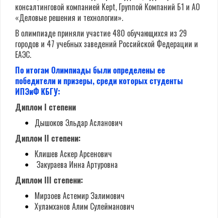
консалтинговой компанией Kept,
Группой Компаний Б1 и
АО
«Деловые решения и технологии».
В олимпиаде приняли участие 480 обучающихся из 29
городов и 47 учебных заведений Российской Федерации и
ЕАЭС.
По итогам Олимпиады были определены ее
победители и призеры, среди которых студенты
ИПЭиФ КБГУ:
Диплом I степени
Дышоков Эльдар Асланович
Диплом II степени:
Клишев Аскер Арсенович
Закураева Инна Артуровна
Диплом III степени:
Мирзоев Астемир Залимович
Хуламханов Алим Сулейманович