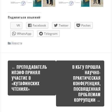
Поделиться ссылкой:
VK
Facebook
Twitter
Pocket
WhatsApp
Telegram
Новости
Навигация
←
ПРЕПОДАВАТЕЛЬ
В КБГУ ПРОШЛА
по
ИПЭИФ ПРИНЯЛ
НАУЧНО-
УЧАСТИЕ В
ПРАКТИЧЕСКАЯ
записям
«КУТАФИНСКИХ
КОНФЕРЕНЦИЯ,
ЧТЕНИЯХ»
ПОСВЯЩЕННАЯ
ПРОБЛЕМАМ
КОРРУПЦИИ
→