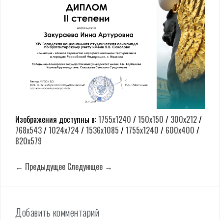
Изображения доступны в:
1755x1240
/
150x150
/
300x212
/
768x543
/
1024x724
/
1536x1085
/
1755x1240
/
600x400
/
820x579
← Предыдущее
Следующее →
Добавить комментарий